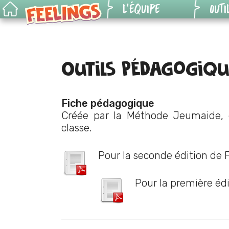
L’ÉQUIPE
OUTI
Outils
Le jeu
pédag
Outils pédagogiqu
Pour les pros
Génér
situat
Genèse
Fiche pédagogique
Versi
Créée par la Méthode Jeumaide, e
Règles du jeu
classe.
numér
Pour la seconde édition de 
KIT 6
Pour la première édi