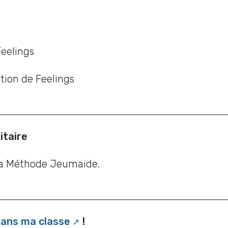
Feelings
tion de Feelings
itaire
 la Méthode Jeumaide.
dans ma classe
!